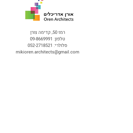
רמז 50, קדימה צורן
טלפון:
09-8669991
סלולרי:
052-2718521
mikioren.architects@gmail.com
פרויקטים
עמודים
התחדשות עירונית
בית
הרחבות בקיבוצים
אודות
מגורים
פרויקטים
מסחר ומשרדים
תקשורת
צור קשר
אורן אדריכלים // כל הזכויות שמורות © 2014