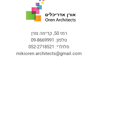
רמז 50, קדימה צורן
טלפון:
09-8669991
סלולרי:
052-2718521
mikioren.architects@gmail.com
פרויקטים
עמודים
התחדשות עירונית
בית
הרחבות בקיבוצים
אודות
מגורים
פרויקטים
מסחר ומשרדים
תקשורת
צור קשר
אורן אדריכלים // כל הזכויות שמורות © 2014