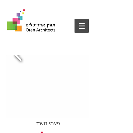
פעמי תש"ז