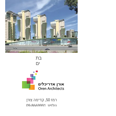
בת
ים
רמז 50, קדימה צורן
טלפון:
09-8669991
סלולרי:
052-2718521